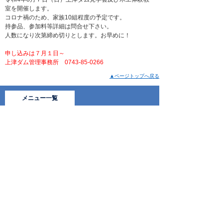
室を開催します。
コロナ禍のため、家族10組程度の予定です。
持参品、参加料等詳細は問合せ下さい。
人数になり次第締め切りとします。お早めに！
申し込みは７月１日～
上津ダム管理事務所 0743-85-0266
▲ページトップへ戻る
メニュー一覧
ト​ッ​プ​ペ​ー​ジ​
土​地​改​良​区​と​は​
組​織​案​内​
管​内​マ​ッ​プ​
概​要​
事​業​紹​介​