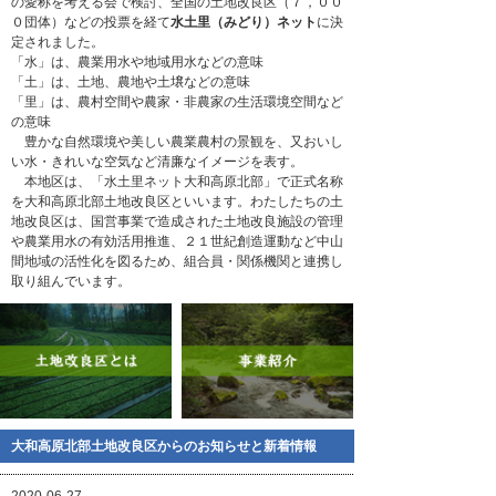
の愛称を考える会で検討、全国の土地改良区（７，００
０団体）などの投票を経て
水土里（みどり）ネット
に決
定されました。
「水」は、農業用水や地域用水などの意味
「土」は、土地、農地や土壌などの意味
「里」は、農村空間や農家・非農家の生活環境空間など
の意味
豊かな自然環境や美しい農業農村の景観を、又おいし
い水・きれいな空気など清廉なイメージを表す。
本地区は、「水土里ネット大和高原北部」で正式名称
を大和高原北部土地改良区といいます。わたしたちの土
地改良区は、国営事業で造成された土地改良施設の管理
や農業用水の有効活用推進、２１世紀創造運動など中山
間地域の活性化を図るため、組合員・関係機関と連携し
取り組んでいます。
大和高原北部土地改良区からのお知らせと新着情報
2020-06-27