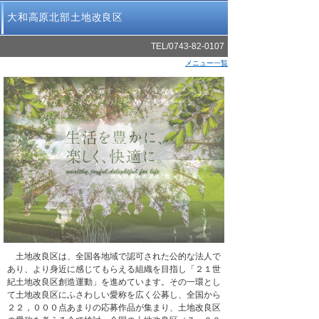
大和高原北部土地改良区
TEL/0743-82-0107
メニュー一覧
土地改良区は、全国各地域で認可された公的な法人で
あり、より身近に感じてもらえる組織を目指し「２１世
紀土地改良区創造運動」を進めています。その一環とし
て土地改良区にふさわしい愛称を広く公募し、全国から
２２，０００点あまりの応募作品が集まり、土地改良区